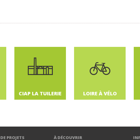
AVOIR PLUS
TOUTE L'ACTUALITÉ
07
AOÛT
2026
03
SEPTEMBRE
2026
CIAP LA TUILERIE
LOIRE À VÉLO
04
SEPTEMBRE
2026
 DE PROJETS
À DÉCOUVRIR
IN