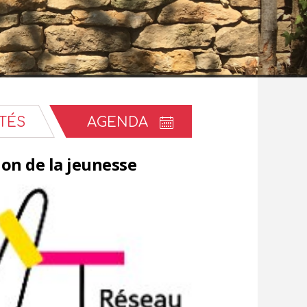
TÉS
AGENDA
on de la jeunesse
Permanences 