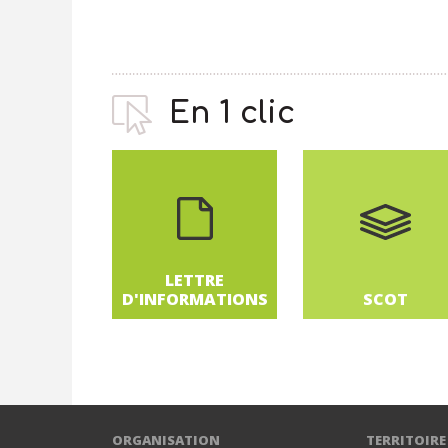
EN S
En 1 clic
LETTRE
D'INFORMATIONS
SCOT
ORGANISATION
TERRITOIRE